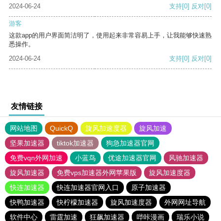
2024-06-24
支持
[0]
反对
[0]
游客
这款app的用户界面简洁明了，使用起来非常容易上手，让我能够快速熟
悉操作。
2024-06-24
支持
[0]
反对
[0]
友情链接
网站地图
QuickQ
旋风加速度器
旋风加速
坚果加速器
tiktok加速器
狗急加速器官网
免费vqn外网加速
小蓝鸟
优途加速器官网
风驰加速器
旋风加速器
免费vps加速器外网苹果版
旋风加速度器
快连加速器
快连加速器官网入口
原子加速器
快鸭加速器
快柠檬加速器
旋风加速度器
外网网址导航
软件中心
雷霆加速
狂飙加速器
哔咔漫画
瑞乐小说