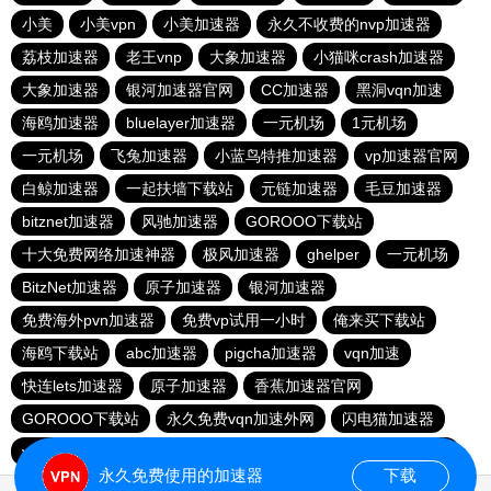
小美
小美vpn
小美加速器
永久不收费的nvp加速器
荔枝加速器
老王vnp
大象加速器
小猫咪crash加速器
大象加速器
银河加速器官网
CC加速器
黑洞vqn加速
海鸥加速器
bluelayer加速器
一元机场
1元机场
一元机场
飞兔加速器
小蓝鸟特推加速器
vp加速器官网
白鲸加速器
一起扶墙下载站
元链加速器
毛豆加速器
bitznet加速器
风驰加速器
GOROOO下载站
十大免费网络加速神器
极风加速器
ghelper
一元机场
BitzNet加速器
原子加速器
银河加速器
免费海外pvn加速器
免费vp试用一小时
俺来买下载站
海鸥下载站
abc加速器
pigcha加速器
vqn加速
快连lets加速器
原子加速器
香蕉加速器官网
GOROOO下载站
永久免费vqn加速外网
闪电猫加速器
vp(永久免费)加速器
苹果免费vqn
油管加速器
outline
永久免费使用的加速器
下载