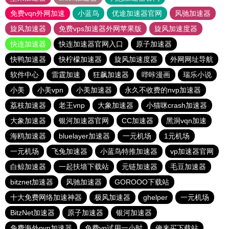
免费vqn外网加速
小蓝鸟
优途加速器官网
风驰加速器
旋风加速器
免费vps加速器外网苹果版
旋风加速度器
快连加速器
快连加速器官网入口
原子加速器
快鸭加速器
快柠檬加速器
旋风加速度器
外网网址导航
软件中心
雷霆加速
狂飙加速器
哔咔漫画
瑞乐小说
小美
小美vpn
小美加速器
永久不收费的nvp加速器
荔枝加速器
老王vnp
大象加速器
小猫咪crash加速器
大象加速器
银河加速器官网
CC加速器
黑洞vqn加速
海鸥加速器
bluelayer加速器
一元机场
1元机场
一元机场
飞兔加速器
小蓝鸟特推加速器
vp加速器官网
白鲸加速器
一起扶墙下载站
元链加速器
毛豆加速器
bitznet加速器
风驰加速器
GOROOO下载站
十大免费网络加速神器
极风加速器
ghelper
一元机场
BitzNet加速器
原子加速器
银河加速器
免费海外pvn加速器
免费vp试用一小时
俺来买下载站