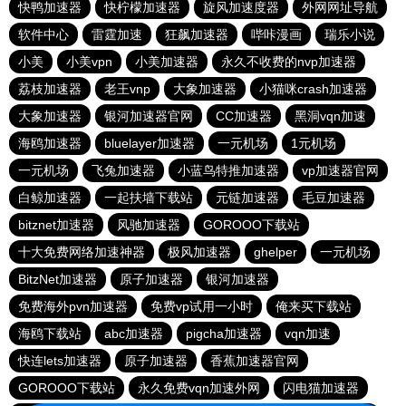
快鸭加速器
快柠檬加速器
旋风加速度器
外网网址导航
软件中心
雷霆加速
狂飙加速器
哔咔漫画
瑞乐小说
小美
小美vpn
小美加速器
永久不收费的nvp加速器
荔枝加速器
老王vnp
大象加速器
小猫咪crash加速器
大象加速器
银河加速器官网
CC加速器
黑洞vqn加速
海鸥加速器
bluelayer加速器
一元机场
1元机场
一元机场
飞兔加速器
小蓝鸟特推加速器
vp加速器官网
白鲸加速器
一起扶墙下载站
元链加速器
毛豆加速器
bitznet加速器
风驰加速器
GOROOO下载站
十大免费网络加速神器
极风加速器
ghelper
一元机场
BitzNet加速器
原子加速器
银河加速器
免费海外pvn加速器
免费vp试用一小时
俺来买下载站
海鸥下载站
abc加速器
pigcha加速器
vqn加速
快连lets加速器
原子加速器
香蕉加速器官网
GOROOO下载站
永久免费vqn加速外网
闪电猫加速器