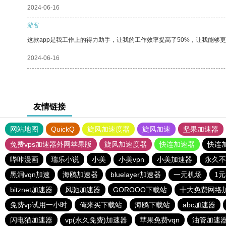
2024-06-16
游客
这款app是我工作上的得力助手，让我的工作效率提高了50%，让我能够
2024-06-16
友情链接
网站地图
QuickQ
旋风加速度器
旋风加速
坚果加速器
免费vps加速器外网苹果版
旋风加速度器
快连加速器
快连
哔咔漫画
瑞乐小说
小美
小美vpn
小美加速器
永久不
黑洞vqn加速
海鸥加速器
bluelayer加速器
一元机场
1
bitznet加速器
风驰加速器
GOROOO下载站
十大免费网络
免费vp试用一小时
俺来买下载站
海鸥下载站
abc加速器
闪电猫加速器
vp(永久免费)加速器
苹果免费vqn
油管加速