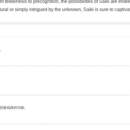
telekinesis to precognition, the possibilities of Saiki are endle
ral or simply intrigued by the unknown, Saiki is sure to capti
。
动切换线路的功能。