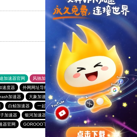
支持
[0]
反对
[0]
支持
[0]
反对
[0]
途加速器官网
风驰加速器
旋风加速器
加速度器
外网网址导航
软件中心
雷霆加速
狂飙加速器
rash加速器
大象加速器
银河加速器官网
CC加速器
网
白鲸加速器
一起扶墙下载站
元链加速器
毛豆加速器
子加速器
银河加速器
免费海外pvn加速器
速器官网
GOROOO下载站
永久免费vqn加速外网