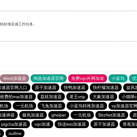
更轻松地完成工作任务。
tiktok加速器
狗急加速器官网
免费vqn外网加速
小蓝鸟
优
加速器官网入口
原子加速器
快鸭加速器
快柠檬加速器
旋风
收费的nvp加速器
荔枝加速器
老王vnp
大象加速器
小猫咪c
元机场
一元机场
飞兔加速器
小蓝鸟特推加速器
vp加速器官
加速神器
极风加速器
ghelper
一元机场
BitzNet加速器
原
pigcha加速器
vqn加速
快连lets加速器
原子加速器
香蕉加
器
outline