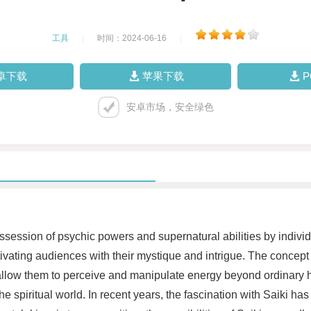
工具
|
时间：2024-06-16
|
卓下载
苹果下载
安卓市场，安全绿色
possession of psychic powers and supernatural abilities by indivi
ing audiences with their mystique and intrigue. The concept of S
 allow them to perceive and manipulate energy beyond ordinary 
e spiritual world. In recent years, the fascination with Saiki ha