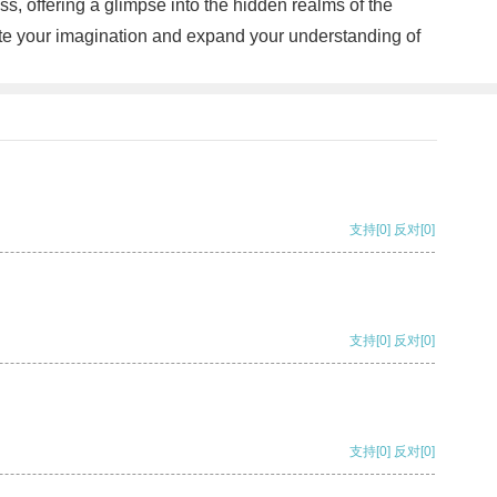
ss, offering a glimpse into the hidden realms of the
vate your imagination and expand your understanding of
支持
[0]
反对
[0]
支持
[0]
反对
[0]
支持
[0]
反对
[0]