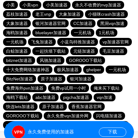
小美
小美vpn
小美加速器
永久不收费的nvp加速器
荔枝加速器
老王vnp
大象加速器
小猫咪crash加速器
大象加速器
银河加速器官网
CC加速器
黑洞vqn加速
海鸥加速器
bluelayer加速器
一元机场
1元机场
一元机场
飞兔加速器
小蓝鸟特推加速器
vp加速器官网
白鲸加速器
一起扶墙下载站
元链加速器
毛豆加速器
bitznet加速器
风驰加速器
GOROOO下载站
十大免费网络加速神器
极风加速器
ghelper
一元机场
BitzNet加速器
原子加速器
银河加速器
免费海外pvn加速器
免费vp试用一小时
俺来买下载站
海鸥下载站
abc加速器
pigcha加速器
vqn加速
快连lets加速器
原子加速器
香蕉加速器官网
GOROOO下载站
永久免费vqn加速外网
闪电猫加速器
vp(永久免费)加速器
苹果免费vqn
油管加速器
outline
永久免费使用的加速器
下载