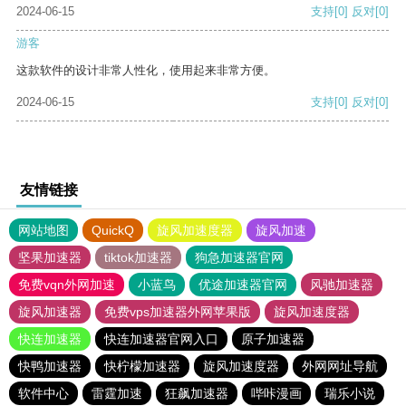
2024-06-15
支持
[0]
反对
[0]
游客
这款软件的设计非常人性化，使用起来非常方便。
2024-06-15
支持
[0]
反对
[0]
友情链接
网站地图
QuickQ
旋风加速度器
旋风加速
坚果加速器
tiktok加速器
狗急加速器官网
免费vqn外网加速
小蓝鸟
优途加速器官网
风驰加速器
旋风加速器
免费vps加速器外网苹果版
旋风加速度器
快连加速器
快连加速器官网入口
原子加速器
快鸭加速器
快柠檬加速器
旋风加速度器
外网网址导航
软件中心
雷霆加速
狂飙加速器
哔咔漫画
瑞乐小说