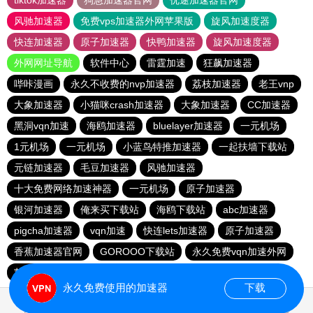
tiktok加速器
狗急加速器官网
优途加速器官网
风驰加速器
免费vps加速器外网苹果版
旋风加速度器
快连加速器
原子加速器
快鸭加速器
旋风加速度器
外网网址导航
软件中心
雷霆加速
狂飙加速器
哔咔漫画
永久不收费的nvp加速器
荔枝加速器
老王vnp
大象加速器
小猫咪crash加速器
大象加速器
CC加速器
黑洞vqn加速
海鸥加速器
bluelayer加速器
一元机场
1元机场
一元机场
小蓝鸟特推加速器
一起扶墙下载站
元链加速器
毛豆加速器
风驰加速器
十大免费网络加速神器
一元机场
原子加速器
银河加速器
俺来买下载站
海鸥下载站
abc加速器
pigcha加速器
vqn加速
快连lets加速器
原子加速器
香蕉加速器官网
GOROOO下载站
永久免费vqn加速外网
苹果免费vqn
油管加速器
outline
永久免费使用的加速器
下载
0.070372s