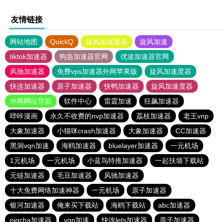
友情链接
网站地图
QuickQ
旋风加速度器
旋风加速
tiktok加速器
狗急加速器官网
优途加速器官网
风驰加速器
免费vps加速器外网苹果版
旋风加速度器
快连加速器
原子加速器
快鸭加速器
旋风加速度器
外网网址导航
软件中心
雷霆加速
狂飙加速器
哔咔漫画
永久不收费的nvp加速器
荔枝加速器
老王vnp
大象加速器
小猫咪crash加速器
大象加速器
CC加速器
黑洞vqn加速
海鸥加速器
bluelayer加速器
一元机场
1元机场
一元机场
小蓝鸟特推加速器
一起扶墙下载站
元链加速器
毛豆加速器
风驰加速器
十大免费网络加速神器
一元机场
原子加速器
银河加速器
俺来买下载站
海鸥下载站
abc加速器
pigcha加速器
vqn加速
快连lets加速器
原子加速器