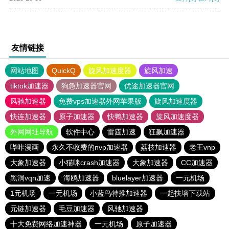
友情链接
网站地图
QuickQ
旋风加速度器
旋风加速
tiktok加速器
狗急加速器官网
优途加速器官网
风驰加速器
免费vps加速器外网苹果版
旋风加速度器
快连加速器
原子加速器
快鸭加速器
旋风加速度器
外网网址导航
软件中心
雷霆加速
狂飙加速器
哔咔漫画
永久不收费的nvp加速器
荔枝加速器
老王vnp
大象加速器
小猫咪crash加速器
大象加速器
CC加速器
黑洞vqn加速
海鸥加速器
bluelayer加速器
一元机场
1元机场
一元机场
小蓝鸟特推加速器
一起扶墙下载站
元链加速器
毛豆加速器
风驰加速器
十大免费网络加速神器
一元机场
原子加速器