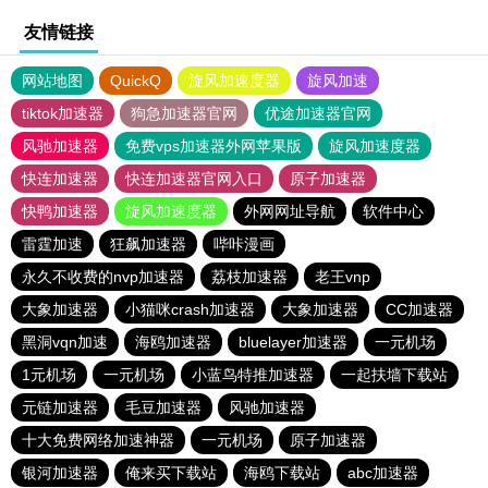
友情链接
网站地图
QuickQ
旋风加速度器
旋风加速
tiktok加速器
狗急加速器官网
优途加速器官网
风驰加速器
免费vps加速器外网苹果版
旋风加速度器
快连加速器
快连加速器官网入口
原子加速器
快鸭加速器
旋风加速度器
外网网址导航
软件中心
雷霆加速
狂飙加速器
哔咔漫画
永久不收费的nvp加速器
荔枝加速器
老王vnp
大象加速器
小猫咪crash加速器
大象加速器
CC加速器
黑洞vqn加速
海鸥加速器
bluelayer加速器
一元机场
1元机场
一元机场
小蓝鸟特推加速器
一起扶墙下载站
元链加速器
毛豆加速器
风驰加速器
十大免费网络加速神器
一元机场
原子加速器
银河加速器
俺来买下载站
海鸥下载站
abc加速器