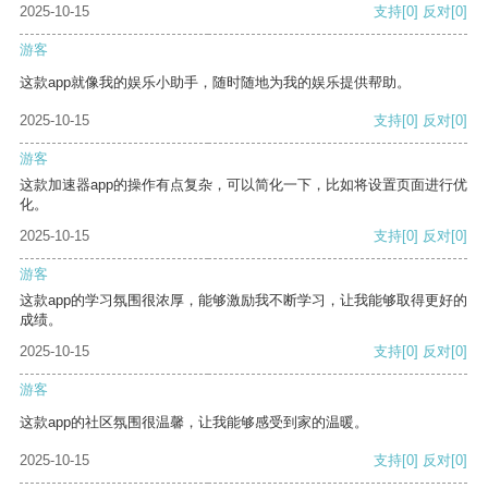
2025-10-15
支持
[0]
反对
[0]
游客
这款app就像我的娱乐小助手，随时随地为我的娱乐提供帮助。
2025-10-15
支持
[0]
反对
[0]
游客
这款加速器app的操作有点复杂，可以简化一下，比如将设置页面进行优
化。
2025-10-15
支持
[0]
反对
[0]
游客
这款app的学习氛围很浓厚，能够激励我不断学习，让我能够取得更好的
成绩。
2025-10-15
支持
[0]
反对
[0]
游客
这款app的社区氛围很温馨，让我能够感受到家的温暖。
2025-10-15
支持
[0]
反对
[0]