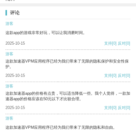
评论
游客
这款app的游戏非常好玩，可以让我消磨时间。
2025-10-15
支持
[0]
反对
[0]
游客
这款加速器VPM应用程序已经为我们带来了无限的隐私保护和安全性保
护。
2025-10-15
支持
[0]
反对
[0]
游客
这款加速器app的价格有点贵，可以适当降低一些。我个人觉得，一款加
速器app的价格应该在50元以下才比较合理。
2025-10-15
支持
[0]
反对
[0]
游客
这款加速器VPM应用程序已经为我们带来了无限的隐私和自由。