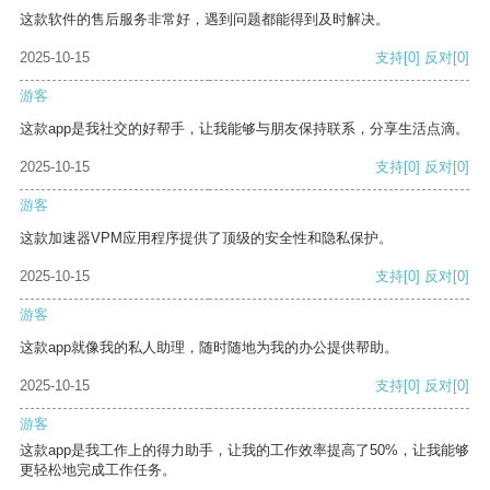
这款软件的售后服务非常好，遇到问题都能得到及时解决。
2025-10-15
支持
[0]
反对
[0]
游客
这款app是我社交的好帮手，让我能够与朋友保持联系，分享生活点滴。
2025-10-15
支持
[0]
反对
[0]
游客
这款加速器VPM应用程序提供了顶级的安全性和隐私保护。
2025-10-15
支持
[0]
反对
[0]
游客
这款app就像我的私人助理，随时随地为我的办公提供帮助。
2025-10-15
支持
[0]
反对
[0]
游客
这款app是我工作上的得力助手，让我的工作效率提高了50%，让我能够
更轻松地完成工作任务。