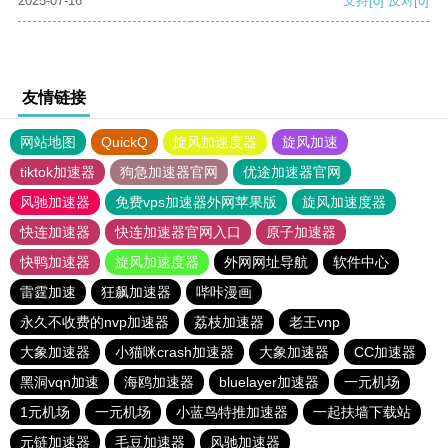
2025-07-16
支持
[0]
反对
[0]
友情链接
网站地图
QuickQ
旋风加速度器
旋风加速
tiktok加速器
狗急加速器官网
优途加速器官网
风驰加速器
免费vps加速器外网苹果版
旋风加速度器
快连加速器
快连加速器官网入口
原子加速器
快鸭加速器
旋风加速度器
外网网址导航
软件中心
雷霆加速
狂飙加速器
哔咔漫画
永久不收费的nvp加速器
荔枝加速器
老王vnp
大象加速器
小猫咪crash加速器
大象加速器
CC加速器
黑洞vqn加速
海鸥加速器
bluelayer加速器
一元机场
1元机场
一元机场
小蓝鸟特推加速器
一起扶墙下载站
元链加速器
毛豆加速器
风驰加速器