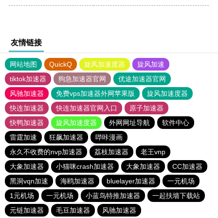
友情链接
网站地图
QuickQ
旋风加速度器
旋风加速
tiktok加速器
狗急加速器官网
优途加速器官网
风驰加速器
免费vps加速器外网苹果版
旋风加速度器
快连加速器
快连加速器官网入口
原子加速器
快鸭加速器
旋风加速度器
外网网址导航
软件中心
雷霆加速
狂飙加速器
哔咔漫画
永久不收费的nvp加速器
荔枝加速器
老王vnp
大象加速器
小猫咪crash加速器
大象加速器
CC加速器
黑洞vqn加速
海鸥加速器
bluelayer加速器
一元机场
1元机场
一元机场
小蓝鸟特推加速器
一起扶墙下载站
元链加速器
毛豆加速器
风驰加速器