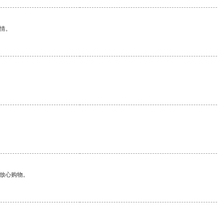
情。
够放心购物。