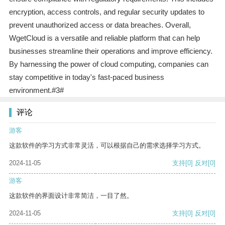
encryption, access controls, and regular security updates to
prevent unauthorized access or data breaches. Overall,
WgetCloud is a versatile and reliable platform that can help
businesses streamline their operations and improve efficiency.
By harnessing the power of cloud computing, companies can
stay competitive in today's fast-paced business
environment.#3#
评论
游客
这款软件的学习方式非常灵活，可以根据自己的需求选择学习方式。
2024-11-05
支持
[0]
反对
[0]
游客
这款软件的界面设计非常简洁，一目了然。
2024-11-05
支持
[0]
反对
[0]