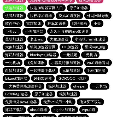
旋风加速器
免费vps加速器外网苹果版
旋风加速度器
快连加速器
快连加速器官网入口
原子加速器
快鸭加速器
快柠檬加速器
旋风加速度器
外网网址导航
软件中心
雷霆加速
狂飙加速器
哔咔漫画
小美
小美vpn
小美加速器
永久不收费的nvp加速器
荔枝加速器
老王vnp
大象加速器
小猫咪crash加速器
大象加速器
银河加速器官网
CC加速器
黑洞vqn加速
海鸥加速器
bluelayer加速器
一元机场
1元机场
一元机场
飞兔加速器
小蓝鸟特推加速器
vp加速器官网
白鲸加速器
一起扶墙下载站
元链加速器
毛豆加速器
bitznet加速器
风驰加速器
GOROOO下载站
十大免费网络加速神器
极风加速器
ghelper
一元机场
BitzNet加速器
原子加速器
银河加速器
免费海外pvn加速器
免费vp试用一小时
俺来买下载站
海鸥下载站
abc加速器
pigcha加速器
vqn加速