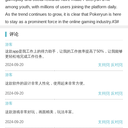
among youth, with millions of users joining the platform daily.
As the trend continues to grow, it is clear that Pokeryun is here
to stay as a prominent force in the online gaming industry.#3#
评论
游客
这款app是我工作上的得力助手，让我的工作效率提高了50%，让我能够
更轻松地完成工作任务。
2024-09-20
支持
[0]
反对
[0]
游客
这款软件的设计非常人性化，使用起来非常方便。
2024-09-20
支持
[0]
反对
[0]
游客
这款游戏非常好玩，画面精美，玩法丰富。
2024-09-20
支持
[0]
反对
[0]