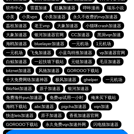
软件中心
雷霆加速
狂飙加速器
哔咔漫画
瑞乐小说
小美
小美vpn
小美加速器
永久不收费的nvp加速器
荔枝加速器
老王vnp
大象加速器
小猫咪crash加速器
大象加速器
银河加速器官网
CC加速器
黑洞vqn加速
海鸥加速器
bluelayer加速器
一元机场
1元机场
一元机场
飞兔加速器
小蓝鸟特推加速器
vp加速器官网
白鲸加速器
一起扶墙下载站
元链加速器
毛豆加速器
bitznet加速器
风驰加速器
GOROOO下载站
十大免费网络加速神器
极风加速器
ghelper
一元机场
BitzNet加速器
原子加速器
银河加速器
免费海外pvn加速器
免费vp试用一小时
俺来买下载站
海鸥下载站
abc加速器
pigcha加速器
vqn加速
快连lets加速器
原子加速器
香蕉加速器官网
GOROOO下载站
永久免费vqn加速外网
闪电猫加速器
vp(永久免费)加速器
苹果免费vqn
油管加速器
outline