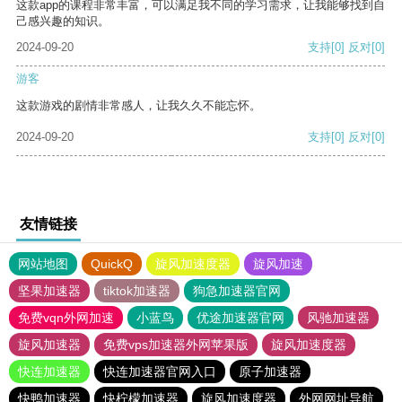
这款app的课程非常丰富，可以满足我不同的学习需求，让我能够找到自
己感兴趣的知识。
2024-09-20
支持
[0]
反对
[0]
游客
这款游戏的剧情非常感人，让我久久不能忘怀。
2024-09-20
支持
[0]
反对
[0]
友情链接
网站地图
QuickQ
旋风加速度器
旋风加速
坚果加速器
tiktok加速器
狗急加速器官网
免费vqn外网加速
小蓝鸟
优途加速器官网
风驰加速器
旋风加速器
免费vps加速器外网苹果版
旋风加速度器
快连加速器
快连加速器官网入口
原子加速器
快鸭加速器
快柠檬加速器
旋风加速度器
外网网址导航