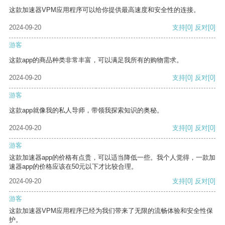
这款加速器VPM应用程序可以给你提供最高速度和安全性的连接。
2024-09-20
支持
[0]
反对
[0]
游客
这款app的商品种类非常丰富，可以满足我所有的购物需求。
2024-09-20
支持
[0]
反对
[0]
游客
这款app就像我的私人导师，带领我探索知识的奥秘。
2024-09-20
支持
[0]
反对
[0]
游客
这款加速器app的价格有点贵，可以适当降低一些。我个人觉得，一款加
速器app的价格应该在50元以下才比较合理。
2024-09-20
支持
[0]
反对
[0]
游客
这款加速器VPM应用程序已经为我们带来了无限的流畅体验和安全性保
护。