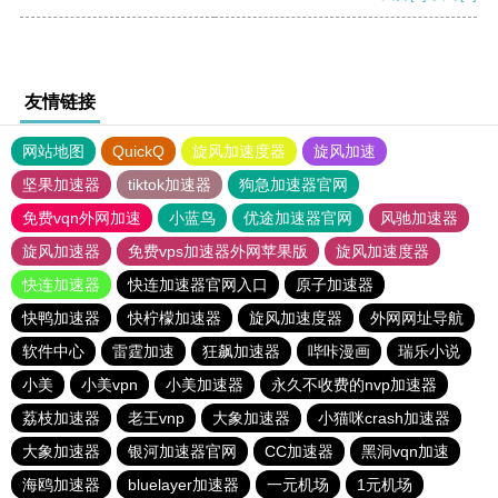
友情链接
网站地图
QuickQ
旋风加速度器
旋风加速
坚果加速器
tiktok加速器
狗急加速器官网
免费vqn外网加速
小蓝鸟
优途加速器官网
风驰加速器
旋风加速器
免费vps加速器外网苹果版
旋风加速度器
快连加速器
快连加速器官网入口
原子加速器
快鸭加速器
快柠檬加速器
旋风加速度器
外网网址导航
软件中心
雷霆加速
狂飙加速器
哔咔漫画
瑞乐小说
小美
小美vpn
小美加速器
永久不收费的nvp加速器
荔枝加速器
老王vnp
大象加速器
小猫咪crash加速器
大象加速器
银河加速器官网
CC加速器
黑洞vqn加速
海鸥加速器
bluelayer加速器
一元机场
1元机场