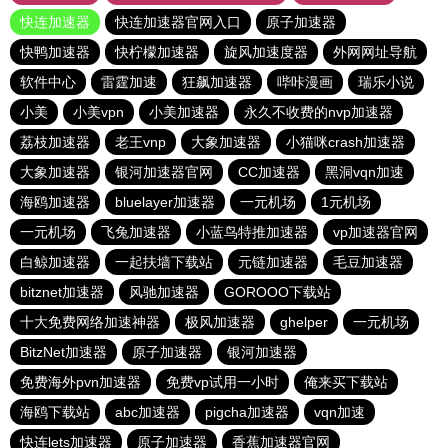
快连加速器
快连加速器官网入口
原子加速器
快鸭加速器
快柠檬加速器
旋风加速度器
外网网址导航
软件中心
雷霆加速
狂飙加速器
哔咔漫画
瑞乐小说
小美
小美vpn
小美加速器
永久不收费的nvp加速器
荔枝加速器
老王vnp
大象加速器
小猫咪crash加速器
大象加速器
银河加速器官网
CC加速器
黑洞vqn加速
海鸥加速器
bluelayer加速器
一元机场
1元机场
一元机场
飞兔加速器
小蓝鸟特推加速器
vp加速器官网
白鲸加速器
一起扶墙下载站
元链加速器
毛豆加速器
bitznet加速器
风驰加速器
GOROOO下载站
十大免费网络加速神器
极风加速器
ghelper
一元机场
BitzNet加速器
原子加速器
银河加速器
免费海外pvn加速器
免费vp试用一小时
俺来买下载站
海鸥下载站
abc加速器
pigcha加速器
vqn加速
快连lets加速器
原子加速器
香蕉加速器官网