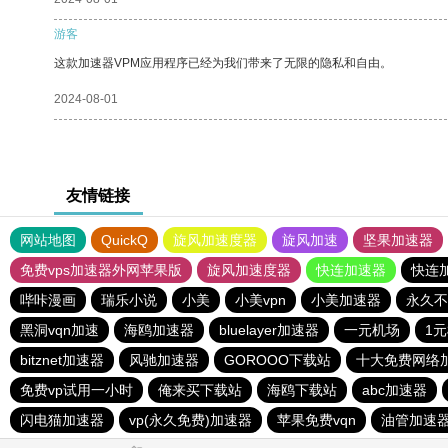
游客
这款加速器VPM应用程序已经为我们带来了无限的隐私和自由。
2024-08-01
友情链接
网站地图
QuickQ
旋风加速度器
旋风加速
坚果加速器
免费vps加速器外网苹果版
旋风加速度器
快连加速器
快连
哔咔漫画
瑞乐小说
小美
小美vpn
小美加速器
永久不
黑洞vqn加速
海鸥加速器
bluelayer加速器
一元机场
1
bitznet加速器
风驰加速器
GOROOO下载站
十大免费网络
免费vp试用一小时
俺来买下载站
海鸥下载站
abc加速器
闪电猫加速器
vp(永久免费)加速器
苹果免费vqn
油管加速