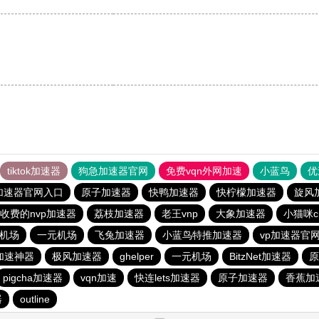
tiktok加速器
狗急加速器官网
免费vqn外网加速
小蓝鸟
优
加速器官网入口
原子加速器
快鸭加速器
快柠檬加速器
旋风
收费的nvp加速器
荔枝加速器
老王vnp
大象加速器
小猫咪c
元机场
一元机场
飞兔加速器
小蓝鸟特推加速器
vp加速器官
加速神器
极风加速器
ghelper
一元机场
BitzNet加速器
原
pigcha加速器
vqn加速
快连lets加速器
原子加速器
香蕉加
器
outline