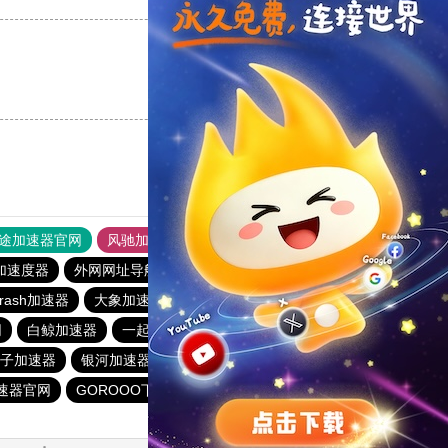
支持
[0]
反对
[0]
途加速器官网
风驰加速器
旋风加速器
加速度器
外网网址导航
软件中心
雷霆加速
狂飙加速器
rash加速器
大象加速器
银河加速器官网
CC加速器
网
白鲸加速器
一起扶墙下载站
元链加速器
毛豆加速器
子加速器
银河加速器
免费海外pvn加速器
速器官网
GOROOO下载站
永久免费vqn加速外网