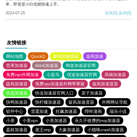
单，即使是小白也能快速上手。
2024-07-25
支持
[0]
反对
[0]
友情链接
网站地图
QuickQ
旋风加速度器
旋风加速
坚果加速器
tiktok加速器
狗急加速器官网
免费vqn外网加速
小蓝鸟
优途加速器官网
风驰加速器
旋风加速器
免费vps加速器外网苹果版
旋风加速度器
快连加速器
快连加速器官网入口
原子加速器
快鸭加速器
快柠檬加速器
旋风加速度器
外网网址导航
软件中心
雷霆加速
狂飙加速器
哔咔漫画
瑞乐小说
小美
小美vpn
小美加速器
永久不收费的nvp加速器
荔枝加速器
老王vnp
大象加速器
小猫咪crash加速器