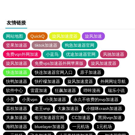
友情链接
网站地图
QuickQ
旋风加速度器
旋风加速
坚果加速器
tiktok加速器
狗急加速器官网
免费vqn外网加速
小蓝鸟
优途加速器官网
风驰加速器
旋风加速器
免费vps加速器外网苹果版
旋风加速度器
快连加速器
快连加速器官网入口
原子加速器
快鸭加速器
快柠檬加速器
旋风加速度器
外网网址导航
软件中心
雷霆加速
狂飙加速器
哔咔漫画
瑞乐小说
小美
小美vpn
小美加速器
永久不收费的nvp加速器
荔枝加速器
老王vnp
大象加速器
小猫咪crash加速器
大象加速器
银河加速器官网
CC加速器
黑洞vqn加速
海鸥加速器
bluelayer加速器
一元机场
1元机场