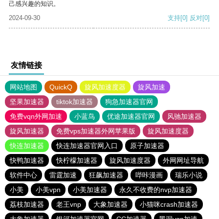
己感兴趣的知识。
2024-09-30
支持
[0]
反对
[0]
友情链接
网站地图
QuickQ
旋风加速度器
旋风加速
坚果加速器
tiktok加速器
狗急加速器官网
免费vqn外网加速
小蓝鸟
优途加速器官网
风驰加速器
旋风加速器
免费vps加速器外网苹果版
旋风加速度器
快连加速器
快连加速器官网入口
原子加速器
快鸭加速器
快柠檬加速器
旋风加速度器
外网网址导航
软件中心
雷霆加速
狂飙加速器
哔咔漫画
瑞乐小说
小美
小美vpn
小美加速器
永久不收费的nvp加速器
荔枝加速器
老王vnp
大象加速器
小猫咪crash加速器