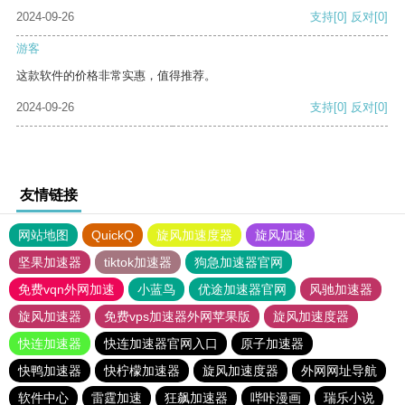
2024-09-26
支持
[0]
反对
[0]
游客
这款软件的价格非常实惠，值得推荐。
2024-09-26
支持
[0]
反对
[0]
友情链接
网站地图
QuickQ
旋风加速度器
旋风加速
坚果加速器
tiktok加速器
狗急加速器官网
免费vqn外网加速
小蓝鸟
优途加速器官网
风驰加速器
旋风加速器
免费vps加速器外网苹果版
旋风加速度器
快连加速器
快连加速器官网入口
原子加速器
快鸭加速器
快柠檬加速器
旋风加速度器
外网网址导航
软件中心
雷霆加速
狂飙加速器
哔咔漫画
瑞乐小说