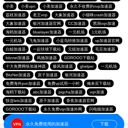
小美
小美vpn
小美加速器
永久不收费的nvp加速器
荔枝加速器
老王vnp
大象加速器
小猫咪crash加速器
大象加速器
银河加速器官网
CC加速器
黑洞vqn加速
海鸥加速器
bluelayer加速器
一元机场
1元机场
一元机场
飞兔加速器
小蓝鸟特推加速器
vp加速器官网
白鲸加速器
一起扶墙下载站
元链加速器
毛豆加速器
bitznet加速器
风驰加速器
GOROOO下载站
十大免费网络加速神器
极风加速器
ghelper
一元机场
BitzNet加速器
原子加速器
银河加速器
免费海外pvn加速器
免费vp试用一小时
俺来买下载站
海鸥下载站
abc加速器
pigcha加速器
vqn加速
快连lets加速器
原子加速器
香蕉加速器官网
GOROOO下载站
永久免费vqn加速外网
闪电猫加速器
vp(永久免费)加速器
苹果免费vqn
油管加速器
outline
永久免费使用的加速器
下载