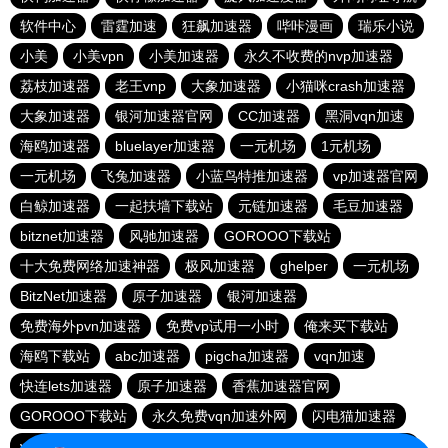
软件中心
雷霆加速
狂飙加速器
哔咔漫画
瑞乐小说
小美
小美vpn
小美加速器
永久不收费的nvp加速器
荔枝加速器
老王vnp
大象加速器
小猫咪crash加速器
大象加速器
银河加速器官网
CC加速器
黑洞vqn加速
海鸥加速器
bluelayer加速器
一元机场
1元机场
一元机场
飞兔加速器
小蓝鸟特推加速器
vp加速器官网
白鲸加速器
一起扶墙下载站
元链加速器
毛豆加速器
bitznet加速器
风驰加速器
GOROOO下载站
十大免费网络加速神器
极风加速器
ghelper
一元机场
BitzNet加速器
原子加速器
银河加速器
免费海外pvn加速器
免费vp试用一小时
俺来买下载站
海鸥下载站
abc加速器
pigcha加速器
vqn加速
快连lets加速器
原子加速器
香蕉加速器官网
GOROOO下载站
永久免费vqn加速外网
闪电猫加速器
vp(永久免费)加速器
苹果免费vqn
油管加速器
outline