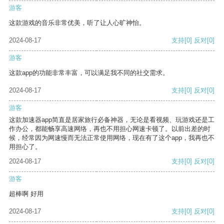
游客
这款游戏的音乐非常优美，听了让人心旷神怡。
2024-08-17
支持
[0]
反对
[0]
游客
这款app的功能非常丰富，可以满足我不同的社交需求。
2024-08-17
支持
[0]
反对
[0]
游客
这款加速器app简直是居家旅行必备神器，无论是看视频、玩游戏还是工
作办公，都能畅享高速网络，再也不用担心网速卡顿了。以前出差的时
候，经常因为网速慢而无法正常使用网络，现在有了这个app，我再也不
用担心了。
2024-08-17
支持
[0]
反对
[0]
游客
超棒啊 好用
2024-08-17
支持
[0]
反对
[0]