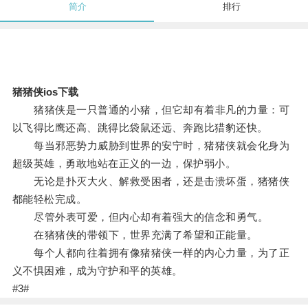
简介
排行
猪猪侠ios下载
猪猪侠是一只普通的小猪，但它却有着非凡的力量：可
以飞得比鹰还高、跳得比袋鼠还远、奔跑比猎豹还快。
每当邪恶势力威胁到世界的安宁时，猪猪侠就会化身为
超级英雄，勇敢地站在正义的一边，保护弱小。
无论是扑灭大火、解救受困者，还是击溃坏蛋，猪猪侠
都能轻松完成。
尽管外表可爱，但内心却有着强大的信念和勇气。
在猪猪侠的带领下，世界充满了希望和正能量。
每个人都向往着拥有像猪猪侠一样的内心力量，为了正
义不惧困难，成为守护和平的英雄。
#3#