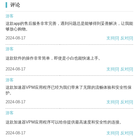
评论
游客
这款app的售后服务非常完善，遇到问题总是能够得到妥善解决，让我能
够放心购物。
2024-08-17
支持
[0]
反对
[0]
游客
这款软件的操作非常简单，即使是小白也能快速上手。
2024-08-17
支持
[0]
反对
[0]
游客
这款加速器VPM应用程序已经为我们带来了无限的流畅体验和安全性保
护。
2024-08-17
支持
[0]
反对
[0]
游客
这款加速器VPM应用程序可以给你提供最高速度和安全性的连接。
2024-08-17
支持
[0]
反对
[0]