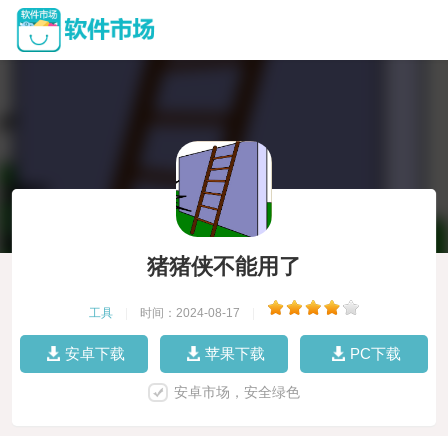
猪猪侠不能用了
工具
|
时间：2024-08-17
|
安卓下载
苹果下载
PC下载
安卓市场，安全绿色