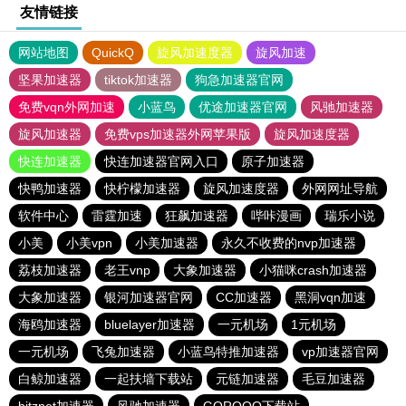
友情链接
网站地图
QuickQ
旋风加速度器
旋风加速
坚果加速器
tiktok加速器
狗急加速器官网
免费vqn外网加速
小蓝鸟
优途加速器官网
风驰加速器
旋风加速器
免费vps加速器外网苹果版
旋风加速度器
快连加速器
快连加速器官网入口
原子加速器
快鸭加速器
快柠檬加速器
旋风加速度器
外网网址导航
软件中心
雷霆加速
狂飙加速器
哔咔漫画
瑞乐小说
小美
小美vpn
小美加速器
永久不收费的nvp加速器
荔枝加速器
老王vnp
大象加速器
小猫咪crash加速器
大象加速器
银河加速器官网
CC加速器
黑洞vqn加速
海鸥加速器
bluelayer加速器
一元机场
1元机场
一元机场
飞兔加速器
小蓝鸟特推加速器
vp加速器官网
白鲸加速器
一起扶墙下载站
元链加速器
毛豆加速器