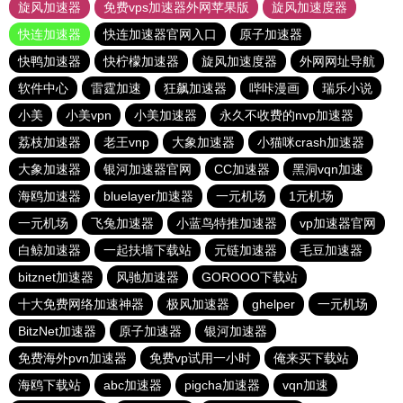
旋风加速器
免费vps加速器外网苹果版
旋风加速度器
快连加速器
快连加速器官网入口
原子加速器
快鸭加速器
快柠檬加速器
旋风加速度器
外网网址导航
软件中心
雷霆加速
狂飙加速器
哔咔漫画
瑞乐小说
小美
小美vpn
小美加速器
永久不收费的nvp加速器
荔枝加速器
老王vnp
大象加速器
小猫咪crash加速器
大象加速器
银河加速器官网
CC加速器
黑洞vqn加速
海鸥加速器
bluelayer加速器
一元机场
1元机场
一元机场
飞兔加速器
小蓝鸟特推加速器
vp加速器官网
白鲸加速器
一起扶墙下载站
元链加速器
毛豆加速器
bitznet加速器
风驰加速器
GOROOO下载站
十大免费网络加速神器
极风加速器
ghelper
一元机场
BitzNet加速器
原子加速器
银河加速器
免费海外pvn加速器
免费vp试用一小时
俺来买下载站
海鸥下载站
abc加速器
pigcha加速器
vqn加速