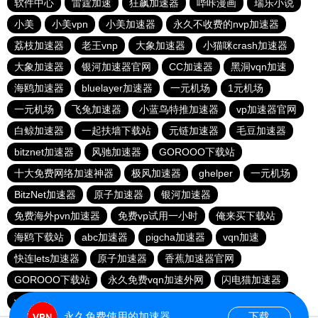
软件中心
雷霆加速
狂飙加速器
哔咔漫画
瑞乐小说
小美
小美vpn
小美加速器
永久不收费的nvp加速器
荔枝加速器
老王vnp
大象加速器
小猫咪crash加速器
大象加速器
银河加速器官网
CC加速器
黑洞vqn加速
海鸥加速器
bluelayer加速器
一元机场
1元机场
一元机场
飞兔加速器
小蓝鸟特推加速器
vp加速器官网
白鲸加速器
一起扶墙下载站
元链加速器
毛豆加速器
bitznet加速器
风驰加速器
GOROOO下载站
十大免费网络加速神器
极风加速器
ghelper
一元机场
BitzNet加速器
原子加速器
银河加速器
免费海外pvn加速器
免费vp试用一小时
俺来买下载站
海鸥下载站
abc加速器
pigcha加速器
vqn加速
快连lets加速器
原子加速器
香蕉加速器官网
GOROOO下载站
永久免费vqn加速外网
闪电猫加速器
vp(永久免费)加速器
苹果免费vqn
油管加速器
outline
永久免费使用的加速器
下载