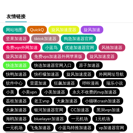
友情链接
网站地图
QuickQ
旋风加速度器
旋风加速
坚果加速器
tiktok加速器
狗急加速器官网
免费vqn外网加速
小蓝鸟
优途加速器官网
风驰加速器
旋风加速器
免费vps加速器外网苹果版
旋风加速度器
快连加速器
快连加速器官网入口
原子加速器
快鸭加速器
快柠檬加速器
旋风加速度器
外网网址导航
软件中心
雷霆加速
狂飙加速器
哔咔漫画
瑞乐小说
小美
小美vpn
小美加速器
永久不收费的nvp加速器
荔枝加速器
老王vnp
大象加速器
小猫咪crash加速器
大象加速器
银河加速器官网
CC加速器
黑洞vqn加速
海鸥加速器
bluelayer加速器
一元机场
1元机场
一元机场
飞兔加速器
小蓝鸟特推加速器
vp加速器官网